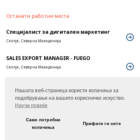
Останати работни места
Специјалист за дигитален маркетинг
Скопје, Северна Македонија
SALES EXPORT MANAGER - FUEGO
Скопје, Северна Македонија
Референт за продажба во Струмица
Нашата веб-страница користи колачиња за
Струмица, Северна Македонија
подобрување на вашето корисничко искуство.
Научи повеќе
Референт за продажба во Битола
Битола, Северна Македонија
Само потребни
Прифати ги сите
колачиња