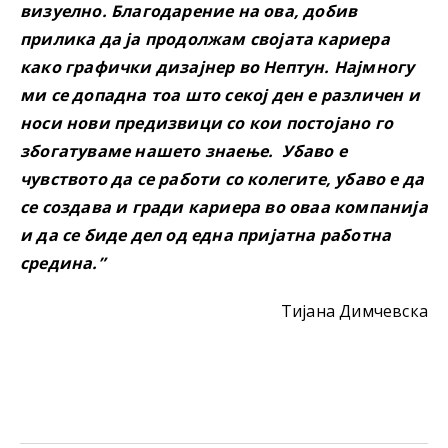
визуелно. Благодарение на ова, добив
прилика да ја продолжам својата кариера
како графички дизајнер во Нептун. Најмногу
ми се допадна тоа што секој ден е различен и
носи нови предизвици со кои постојано го
збогатуваме нашето знаење. Убаво е
чувството да се работи со колегите, убаво е да
се создава и гради кариера во оваа компанија
и да се биде дел од една пријатна работна
средина.”
Тијана Димчевска