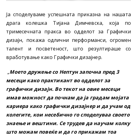
Ја споделуваме успешната приказна на нашата
драга колешка Тијана Димчевска, која по
тримесечната пракса во одделот за Графички
дизајн, покажа одлични перформанси, огромен
талент и посветеност, што резултираше со
вработување како Графички дизајнер.
„
Моето дружење со Нептун започна пред 3
месеци како практикант во одделот за
графички дизајн. Во текот на овие месеци
имав можност да почнам да ја градам мојата
кариера како графички дизајнер и да учам од
колегите, кои несебично го споделуваа своето
знаење и вештини. Се трудев да научам колку
што можам повеќе и да го прикажам тоа