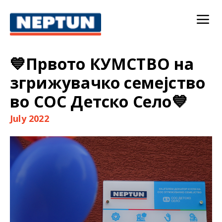
💙Првото КУМСТВО на
згрижувачко семејство
во СОС Детско Село💙
July 2022