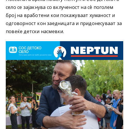
село се зајакнува со вклученост на сѐ поголем
број на вработени кои покажуваат хуманост и
одговорност кон заедницата и придонесуваат за
повеќе детски насмевки.