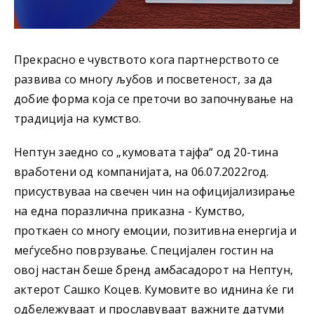
Прекрасно е чувството кога партнерството се
развива со многу љубов и посветеност, за да
добие форма која се преточи во започнување на
традиција на кумство.
Нептун заедно со „кумовата тајфа“ од 20-тина
вработени од компанијата, на 06.07.2022год.
присуствуваа на свечен чин на официјализирање
на една поразлична приказна - Кумство,
проткаен со многу емоции, позитивна енергија и
меѓусебно поврзување. Специјален гостин на
овој настан беше бренд амбасадорот на Нептун,
актерот Сашко Коцев. Кумовите во иднина ќе ги
одбележуваат и прославуваат важните датуми