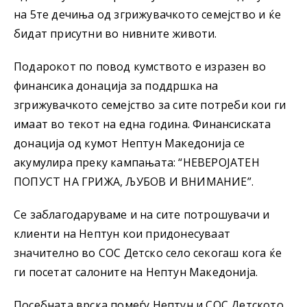
на 5те дечиња од згрижувачкото семејство и ќе
бидат присутни во нивните животи.
Подарокот по повод кумството е изразен во
финансика донација за поддршка на
згрижувачкото семејство за сите потреби кои ги
имаат во текот на една година. Финансиската
донација од кумот Нептун Македонија се
акумулира преку кампањата: “НЕВЕРОЈАТЕН
ПОПУСТ НА ГРИЖА, ЉУБОВ И ВНИМАНИЕ”.
Се заблагодаруваме и на сите потрошувачи и
клиенти на Нептун кои придонесуваат
значително во СОС Детско село секогаш кога ќе
ги посетат салоните на Нептун Македонија.
Посебната врска помеѓу Нептун и СОС Детското