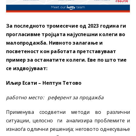
За последното тромесечие од 2023 година ги
прогласивме тројцата најуспешни колеги во
малопродажба. Нивното залагање и
посветеност кон работата претставуваат
пример за останатите колеги. Еве по што тие
се издвојуваат:
Иљир Есати – Нептун Тетово
работно место: р
еферент за продажба
Применува соодветни методи во различни
ситуации, целосно ги анализира проблемите и
изнаоѓа одлични решенија; неговото однесување