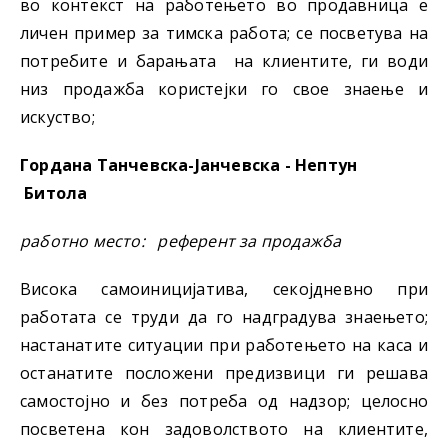
во контекст на работењето во продавница е
личен пример за тимска работа; се посветува на
потребите и барањата на клиентите, ги води
низ продажба користејки го свое знаење и
искуство;
Гордана Танчевска-Јанчевска - Нептун
Битола
работно место: р
еферент за продажба
Висока самоиницијатива, секојдневно при
работата се труди да го надградува знаењето;
настанатите ситуации при работењето на каса и
останатите посложени предизвици ги решава
самостојно и без потреба од надзор; целосно
посветена кон задоволството на клиентите,