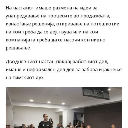
На настанот имаше размена на идеи за
унапредување на процесите во продажбата,
изнаоѓање решенија, откривање на потешкотии
на кои треба да се дејствува или на кои
компанијата треба да се насочи кон нивно
решавање.
Дводневниот настан покрај работниот дел,
имаше и неформален дел дел за забава и јакнење
на тимскиот дух.