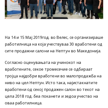
На 14 и 15 Мај 2019год. во Велес, се организираше
работилница на која учествуваа 30 вработени од
сите продажни салони на Нептун во Македонија.
Согласно оценувањата на учинокот на
вработените, секое тромесечие се одбираат
тројца најдобри вработени во малопродажба на
ниво на цел Нептун. Исто така, најистакнатите
вработени од секој продажен салон во текот на
цела 2018 год. беа поканети и зедоа учество на
оваа работилница.