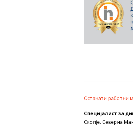
Останати работни м
Специјалист за д
Скопје, Северна Ма