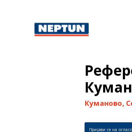
Рефер
Куман
Куманово, С
Пријави се на оглас