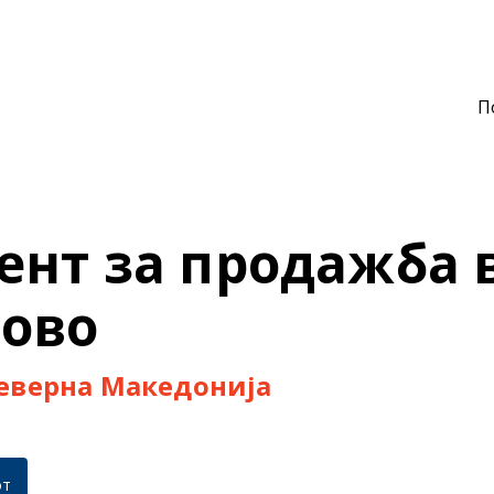
П
ент за продажба 
ово
еверна Македонија
от