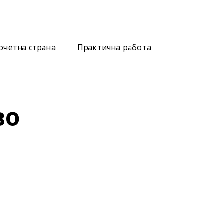
очетна страна
Практична работа
во