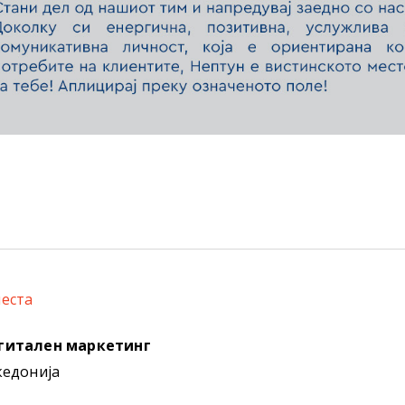
еста
игитален маркетинг
кедонија