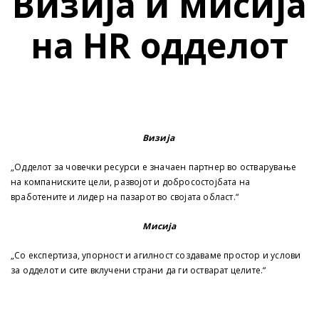
Визија и мисија
на HR одделот
Визија
„Одделот за човечки ресурси е значаен партнер во остварување
на компаниските цели, развојот и добросостојбата на
вработените и лидер на пазарот во својата област.“
Мисија
„Со експертиза, упорност и агилност создаваме простор и услови
за одделот и сите вклучени страни да ги остварат целите.“