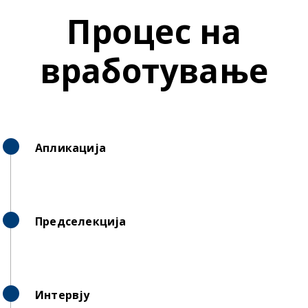
Процес на
вработување
Апликација
Предселекција
Интервју