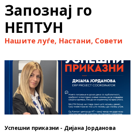
Запознај го
НЕПТУН
Нашите луѓе, Настани, Совети
Успешни приказни - Дијана Јорданова