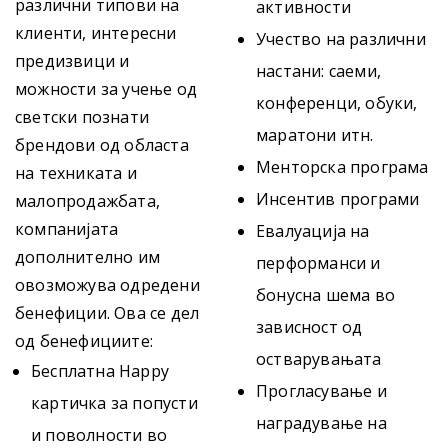
различни типови на
активности
клиенти, интересни
Учество на различни
предизвици и
настани: саеми,
можности за учење од
конференци, обуки,
светски познати
маратони итн.
брендови од областа
Менторска програма
на техниката и
Инсентив програми
малопродажбата,
компанијата
Евалуација на
дополнително им
перформанси и
овозможува одредени
бонусна шема во
бенефиции. Ова се дел
зависност од
од бенефициите:
остварувањата
Бесплатна Happy
Прогласување и
картичка за попусти
наградување на
и поволности во