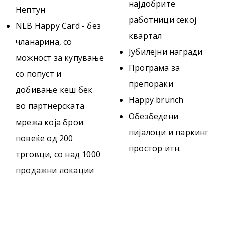
најдобрите
Нептун
работници секој
NLB Happy Card - без
квартал
чланарина, со
Јубилејни награди
можност за купување
Програма за
со попуст и
препораки
добивање кеш бек
Happy brunch
во партнерската
Обезбедени
мрежа која брои
пијалоци и паркинг
повеќе од 200
простор итн.
трговци, со над 1000
продажни локации