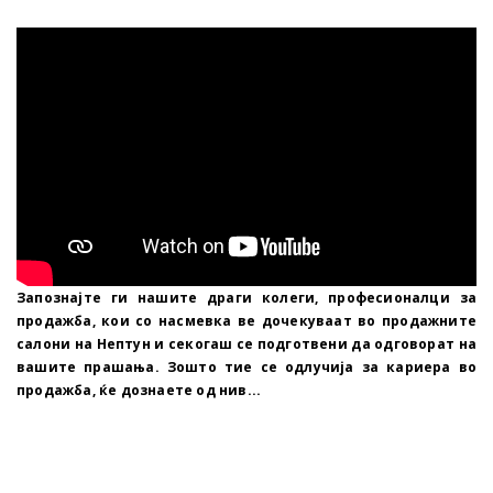
Запознајте ги нашите драги колеги, професионалци за
продажба, кои со насмевка ве дочекуваат во продажните
салони на Нептун и секогаш се подготвени да одговорат на
вашите прашања. Зошто тие се одлучија за кариера во
продажба, ќе дознаете од нив...