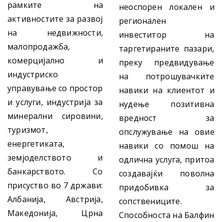
рамките на
неоспорен локален и
активностите за развој
регионален
на недвижности,
инвеститор на
малопродажба,
таргетираните пазари,
комерцијално и
преку предвидување
индустриско
на потрошувачките
управување со простор
навики на клиентот и
и услуги, индустрија за
нудење позитивна
минерални сировини,
вредност за
туризмот,
опслужување на овие
енергетиката,
навики со помош на
земјоделството и
одлична услуга, притоа
банкарството. Со
создавајќи поволна
присуство во 7 држави:
придобивка за
Албанија, Австрија,
сопствениците.
Македонија, Црна
Способноста на Балфин