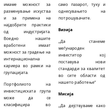
имаме можност за
само пазарот, туку и
разменување искуства
однесувањето на
и за примена на
потрошувачите.
најдобрите практики
Визија
од индустријата.
Воедно нашите
„Да станеме
вработени имаат
меѓународен
можност за градење на
инвеститор кој
интернационална
поставува нови
кариера во рамки на
стандарди за квалитет
групацијата.
во сите области од
нашето работење“
Портфолиото на
инвестициската група
Мисија
може да се
класифицира во
„Да дејствуваме како