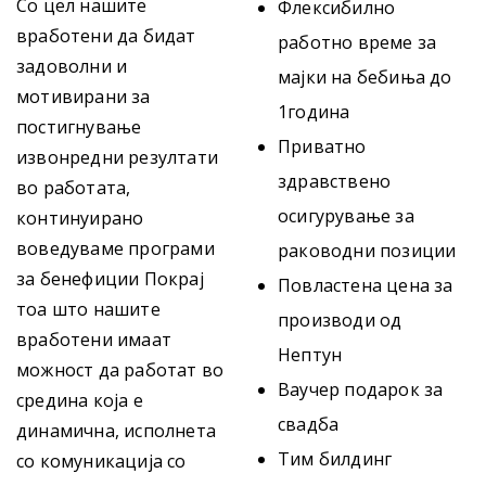
Со цел нашите
Флексибилно
вработени да бидат
работно време за
задоволни и
мајки на бебиња до
мотивирани за
1година
постигнување
Приватно
извонредни резултати
здравствено
во работата,
осигурување за
континуирано
воведуваме програми
раководни позиции
за бенефиции Покрај
Повластена цена за
тоа што нашите
производи од
вработени имаат
Нептун
можност да работат во
Ваучер подарок за
средина која е
свадба
динамична, исполнета
Тим билдинг
со комуникација со